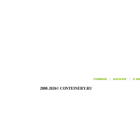
главная
|
каталог
|
о м
2008-2026© CONTEINERY.RU