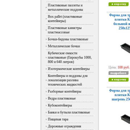
Пластиковые паллеты и
металлические поддоны
Форма для т
Box pallet (пластиковые
плитки 
контейнеры)
большой 
Пластиковые канистры
250x12
пластмассовые
Бочки-бидоны пластиковые
Металлические бочки
Кубические емкости
пластиковые (Еврокубы 1000,
800 и 640 литров)
Цена:
108 руб.
Изотермические контейнеры
Контейнеры и поддоны для
локализации разлива
технических жидкостей
Форма для т
Разборные контейнеры
плитки 
Ведра пластиковые
шагрень 25
Кубоконтейнеры
Банки и бутыли пластиковые
Пищевая тара
Дорожные ограждения