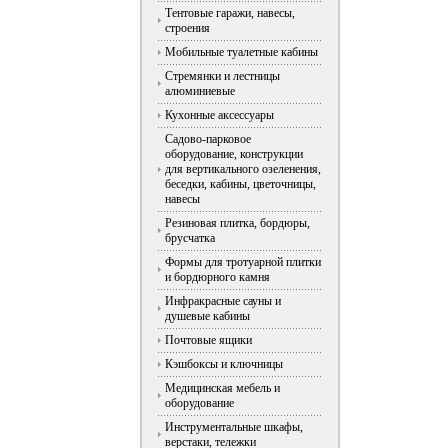
Тентовые гаражи, навесы,
строения
Мобильные туалетные кабины
Стремянки и лестницы
алюминиевые
Кухонные аксессуары
Садово-парковое
оборудование, конструкции
для вертикального озеленения,
беседки, кабины, цветочницы,
навесы
Резиновая плитка, бордюры,
брусчатка
Формы для тротуарной плитки
и бордюрного камня
Инфракрасные сауны и
душевые кабины
Почтовые ящики
Кэшбоксы и ключницы
Медицинская мебель и
оборудование
Инструментальные шкафы,
верстаки, тележки