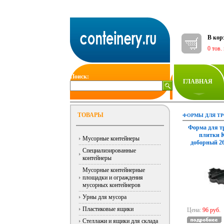
В кор
0 тов.
Поиск:
ГЛАВНАЯ
ТОВАРЫ
ФОРМЫ ДЛЯ ТР
Форма для т
плитки 
Мусорные контейнеры
доборный 2
Специализированные
контейнеры
Мусорные контейнерные
площадки и ограждения
мусорных контейнеров
Урны для мусора
Пластиковые ящики
Цена:
96 руб.
Стеллажи и ящики для склада